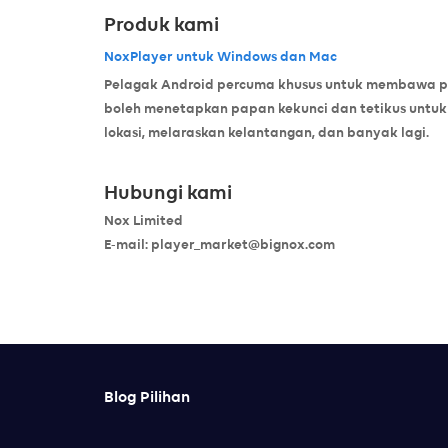
Produk kami
NoxPlayer untuk Windows dan Mac
Pelagak Android percuma khusus untuk membawa pe
boleh menetapkan papan kekunci dan tetikus untu
lokasi, melaraskan kelantangan, dan banyak lagi.
Hubungi kami
Nox Limited
E-mail:
player_market@bignox.com
Blog Pilihan