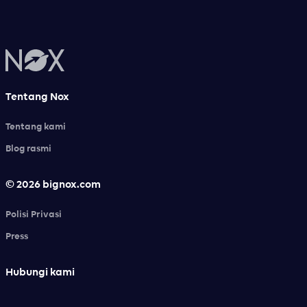
Tentang Nox
Tentang kami
Blog rasmi
©
2026 bignox.com
Polisi Privasi
Press
Hubungi kami