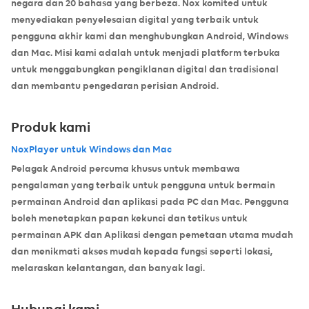
negara dan 20 bahasa yang berbeza. Nox komited untuk
menyediakan penyelesaian digital yang terbaik untuk
pengguna akhir kami dan menghubungkan Android, Windows
dan Mac. Misi kami adalah untuk menjadi platform terbuka
untuk menggabungkan pengiklanan digital dan tradisional
dan membantu pengedaran perisian Android.
Produk kami
NoxPlayer untuk Windows dan Mac
Pelagak Android percuma khusus untuk membawa
pengalaman yang terbaik untuk pengguna untuk bermain
permainan Android dan aplikasi pada PC dan Mac. Pengguna
boleh menetapkan papan kekunci dan tetikus untuk
permainan APK dan Aplikasi dengan pemetaan utama mudah
dan menikmati akses mudah kepada fungsi seperti lokasi,
melaraskan kelantangan, dan banyak lagi.